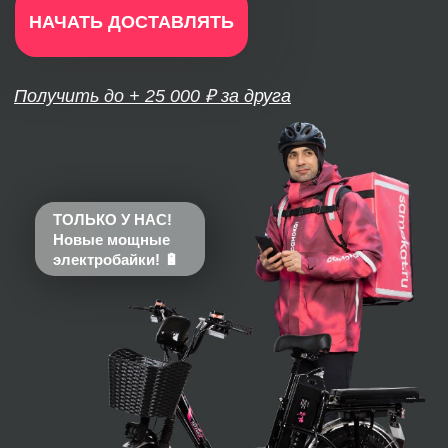
ТОЛЬКО У НАС!
Новые мощные
электробайки! 🔋
Аренда новых
электровелосипедов и
мастерская от партнёра: