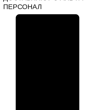
Наше комьюнити в телеграм →
О нас
АЛЬФА ПЕРСОНАЛ - ВЕДУЩИЙ
ОФИЦИАЛЬНЫЙ
ПАРТНЕР
СЕРВИСА “САМОКАТ”
В 60 ГОРОДАХ РФ
Мы работаем с "Самокат", "Сберлогистика",