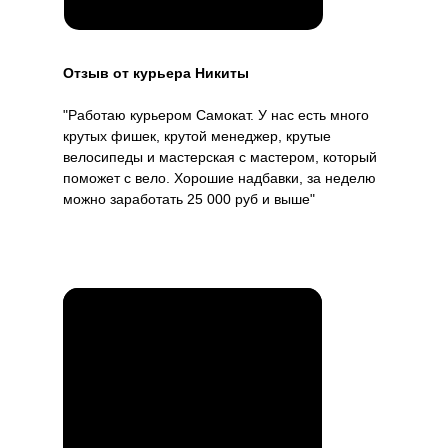
"Яндекс.Еда", "Яндекс.Лавка" и занимаем
лидирующие позиции в сфере курьерской
доставки продуктов с 2020 года
. Мы гордимся
Отзыв от курьера Никиты
безупречной репутацией работодателя, который
обеспечивает высокий уровень сервиса и
создает комфортные условия для своих
"Работаю курьером Самокат. У нас есть много
сотрудников.
крутых фишек, крутой менеджер, крутые
велосипеды и мастерская с мастером, который
поможет с вело. Хорошие надбавки, за неделю
можно заработать 25 000 руб и выше"