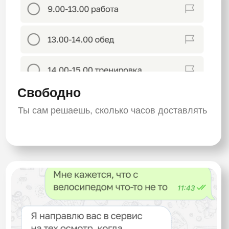
ПОЛУЧАЙ ДЕНЬГИ
С
ПЕРВОГО ДНЯ
Пеший/вело/авто-курьер
Ежедневные
надбавки, бонусы, мощные
электробайки, розыгрыши,
поддержка и
много заказов это то, что мы гарантируем
нашим курьерам.