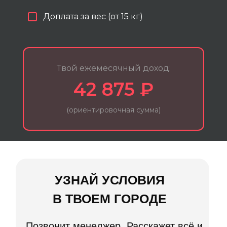
УЗНАТЬ
Доплата за вес (от 15 кг)
Не готов оставлять номер?
Тогда напиши
в Telegram менеджеру твоего города.
Вот
прямые контакты
Твой ежемесячный доход:
42 875 ₽
Нажимая кнопку «Отправить данные», вы даёте своё
согласие на обработку персональных данных в
(ориентировочная сумма)
соответствии с Федеральным Законом от 27.07.2006
года № 152-ФЗ «О персональных данных» на условиях
и для целей, определенных в этой заявке и в
Политике
конфиденциальности
Наши курьеры довольны
условиями
на все 100%