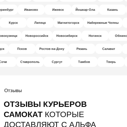
инбург
Иваново
Ижевск
Йошкар-Ола
Казань
Курск
Липецк
Магнитогорск
Набережные Челны
кузнецк
Новороссийск
Новосибирск
Ногинск
Обнинск
аводск
Псков
Ростов-на-Дону
Рязань
Салават
чи
Ставрополь
Сургут
Тамбов
Тверь