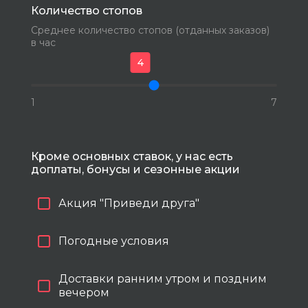
Количество стопов
Среднее количество стопов (отданных заказов)
УЗНАЙ УСЛОВИЯ
в час
В ТВОЕМ ГОРОДЕ
4
Позвонит менеджер.
Расскажет всё и
поможет тебе с устройством
1
7
Кроме основных ставок, у нас есть
доплаты, бонусы и сезонные акции
Твой номер
Акция "Приведи друга"
+7
Погодные условия
Твой город
Доставки ранним утром и поздним
вечером