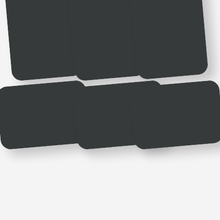
4 простых шага
до первой
выплаты
Подай заявку
Заполни простую анкету
ЗАПОЛНИТЬ
Прими звонок
Тебе позвонит менеджер, все объяснит и
предложит ближайший даркстор
Выбери даркстор