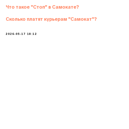
Что такое "Стоп" в Самокате?
Сколько платят курьерам "Самокат"?
2026-05-17 18:12
Калькулятор дохода
Получи 25 000₽+
Телефон:
+7 (991) 278-04-11